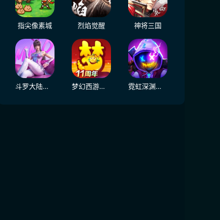
指尖像素城
烈焰觉醒
神将三国
斗罗大陆：猎魂世界
梦幻西游（大陆服）
霓虹深渊：无限