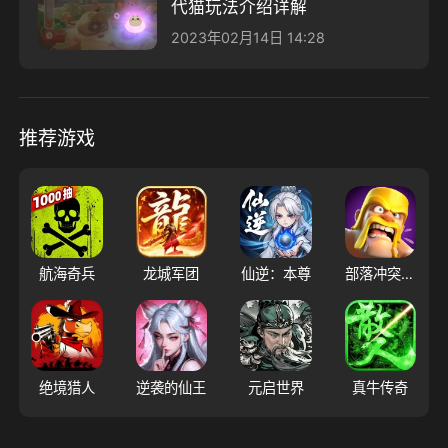
代猫玩法介绍详解
2023年02月14日 14:28
推荐游戏
航海奇兵
龙城军团
仙逆：本尊
部落冲突（腾讯版）
绝境猎人
逆袭的仙王
元启世界
真牛传奇