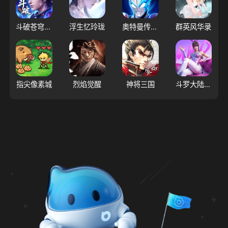
斗破苍穹：三年之约
浮生忆玲珑
奥特曼传奇英雄2
群英风华录
指尖像素城
烈焰觉醒
神将三国
斗罗大陆：猎魂世界