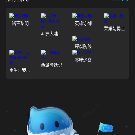
诸王黎明
英雄守御
荣耀与勇士
斗罗大陆：魂师对决
爆裂防线
哆咔迷宫
西游降妖记
重生：我觉醒无限异能