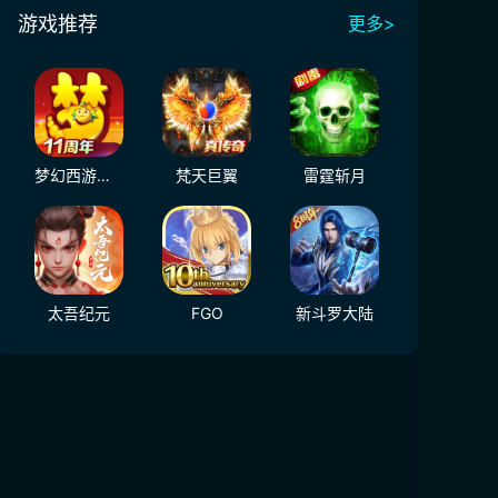
游戏推荐
更多>
梦幻西游（大陆服）
梵天巨翼
雷霆斩月
太吾纪元
FGO
新斗罗大陆