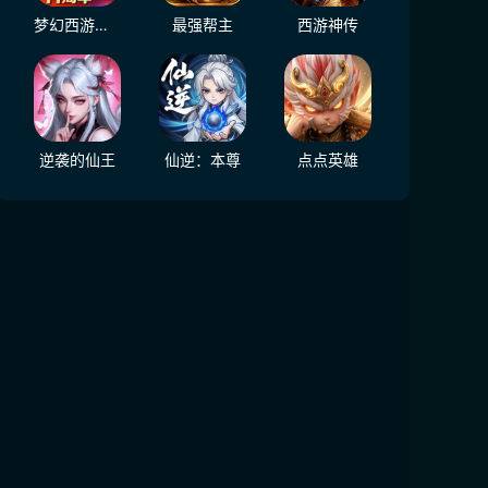
梦幻西游（大陆服）
最强帮主
西游神传
逆袭的仙王
仙逆：本尊
点点英雄