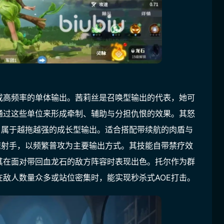
或高频率的单体输出。茜莉丝是召唤型输出的代表，她可
通过这些单位来形成牵制、辅助与分担仇恨的效果。其怒
，属于越拖越强的成长型输出。适合搭配带续航的肉盾与
速射手，以频繁普攻为主要输出方式。其技能自带禁疗效
其在面对带回血龙石的敌方阵容时表现出色。托尔作为群
敌人数量众多或站位密集时，能实现秒杀式AOE打击。