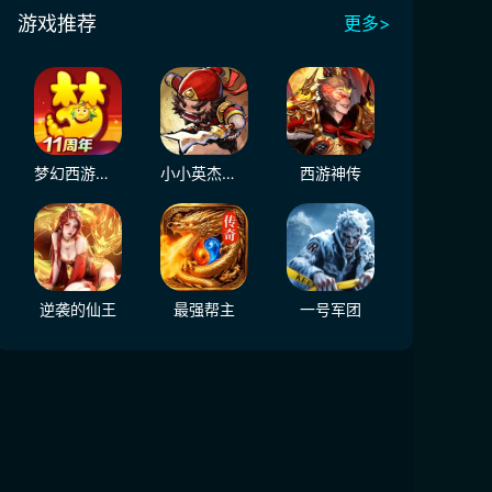
游戏推荐
更多>
梦幻西游（大陆服）
小小英杰：合战天下
西游神传
逆袭的仙王
最强帮主
一号军团