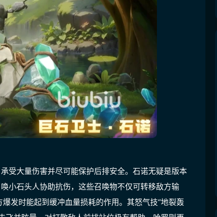
、承受大量伤害并尽可能保护后排安全。石诺无疑是版本
召唤小石头人协助抗伤，这些召唤物不仅可转移敌方输
方爆发时能起到缓冲血量损耗的作用。其怒气技“地裂轰