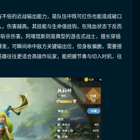
有不俗的近战输出能力，是队伍中既可扛伤也能造成破口
久，伤害越高。其技能与生命值挂钩，在残血状态下反而
的斩杀伤害。阿喀琉斯则是典型的游击式战士，擅长穿插
爆发，可瞬间命中敌方关键输出位，但身板偏脆，需要搭
英雄往往更适合高操作玩家，能把握节奏与切入时机，往