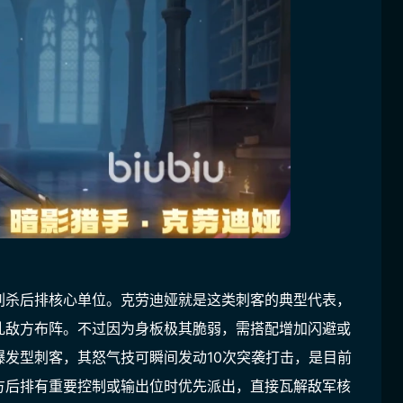
刺杀后排核心单位。克劳迪娅就是这类刺客的典型代表，
乱敌方布阵。不过因为身板极其脆弱，需搭配增加闪避或
发型刺客，其怒气技可瞬间发动10次突袭打击，是目前
方后排有重要控制或输出位时优先派出，直接瓦解敌军核