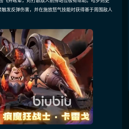
位击飞并眩晕，对打散敌人前排站位极有帮助。哈罗则更
繁触发反弹伤害，并在施放怒气技能时获得基于周围敌人