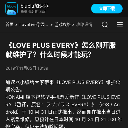
biubiu加速器
立即下载
免费·低延时·稳定
首页
LoveLive学园偶像祭
游戏攻略
攻略详情
《LOVE PLUS EVERY》怎么刚开服
就维护了？什么时候才能玩？
2019年11月05日 13:39
加速器小编给大家带来《LOVE PLUS EVERY》维护延
期公告。
KONAMI 旗下智慧型手机恋爱新作《LOVE PLUS EVE
RY（暂译，原名：ラブプラス EVERY）》（iOS / An
droid）于 10 月 31 日正式推出，然而却在推出当日进
入紧急维修，原预计在日本时间 10 月 31 日 21 : 00 维
修完毕，但仍无法排除问题。 