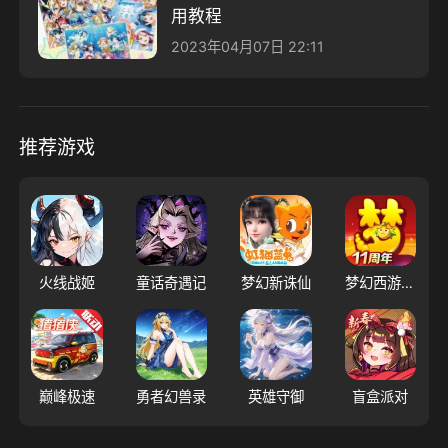
用教程
2023年04月07日 22:11
推荐游戏
火线战姬
童话奇遇记
梦幻新诛仙
梦幻西游（大陆服）
巅峰极速
勇者幻兽录
英雄守御
盲盒派对