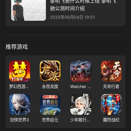
黎明飞驰什么时候上线 黎明飞
驰公测时间介绍
2025年06月04日 19:51
推荐游戏
梦幻西游（大陆服）
永恒龙族
Watcher of Realms - US
天命行者
剑侠世界3
世界启元
少年歌行：风花雪月
魔狩战纪