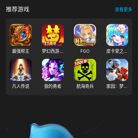
推荐游戏
查看更多
最强帮主
梦幻西游（大陆服）
FGO
皮卡堂之梦想起源
凡人传说
我的勇者
航海奇兵
家园：梦想派对