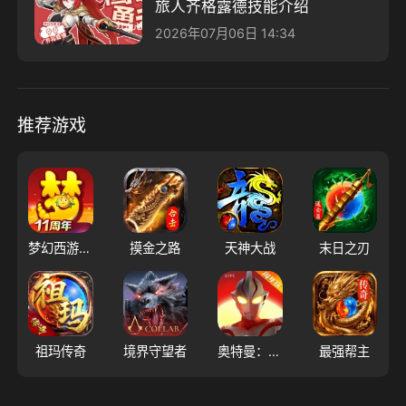
旅人齐格露德技能介绍
2026年07月06日 14:34
推荐游戏
梦幻西游（大陆服）
摸金之路
天神大战
末日之刃
祖玛传奇
境界守望者
奥特曼：超时空英雄
最强帮主