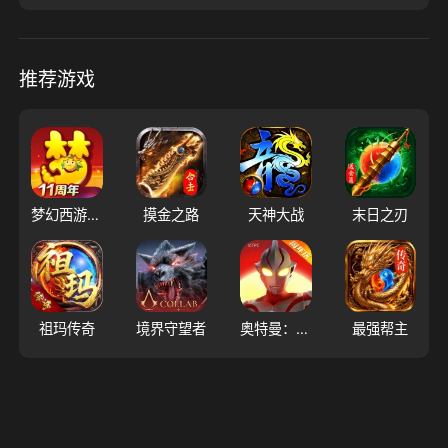
推荐游戏
梦幻西游（大陆服）
摸金之路
天神大战
末日之刃
祖玛传奇
境界守望者
奥特曼：超时空英雄
最强帮主