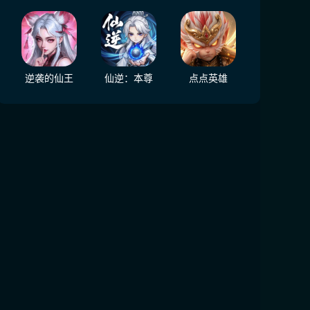
逆袭的仙王
仙逆：本尊
点点英雄