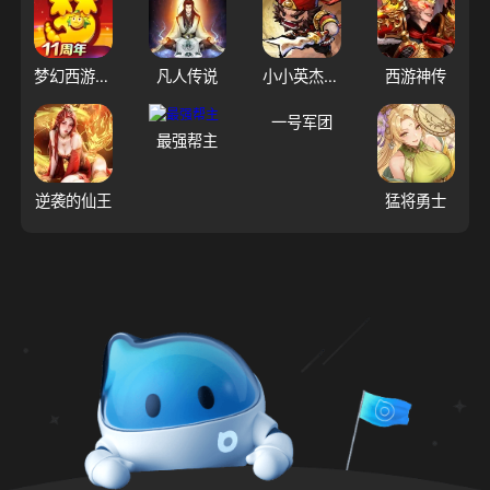
梦幻西游（大陆服）
凡人传说
小小英杰：合战天下
西游神传
一号军团
最强帮主
逆袭的仙王
猛将勇士