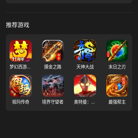
推荐游戏
梦幻西游（大陆服）
摸金之路
天神大战
末日之刃
祖玛传奇
境界守望者
奥特曼：超时空英雄
最强帮主