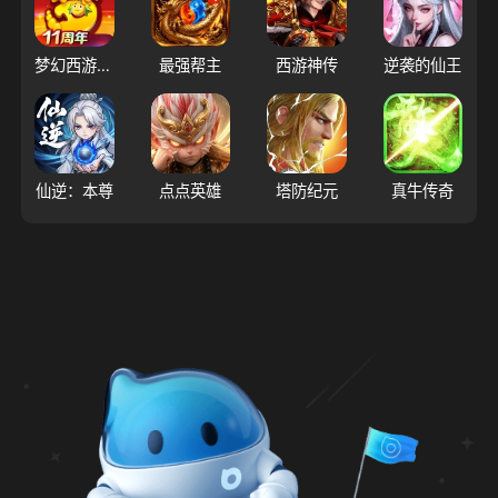
梦幻西游（大陆服）
最强帮主
西游神传
逆袭的仙王
仙逆：本尊
点点英雄
塔防纪元
真牛传奇