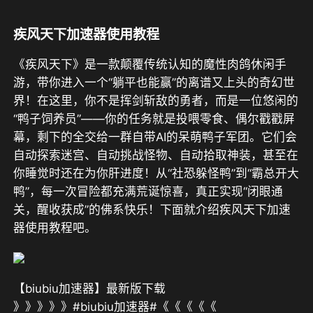
疾风天下加速器使用教程
《疾风天下》
是一款颠覆传统认知的魔性肉鸽休闲手
游，带你进入一个“躺平也能赢”的离谱又上头的奇幻世
界！在这里，你不是挥剑斩敌的勇者，而是一位悠闲的
“鸭子饲养员”——你的任务就是投喂零食、偶尔戳戳屏
幕，剩下的全交给一群自带AI的呆萌鸭子军团。它们会
自动探索迷宫、自动挑战怪物、自动拾取神装，甚至在
你睡觉时还在为你肝进度！从“社恐躲怪鸭”到“霸总开大
鸭”，每一次冒险都充满荒诞惊喜，真正实现“闭眼通
关，醒收获成”的佛系快乐
！下面就介绍疾风天下加速
器使用教程吧。
【biubiu加速器】最新版下载
》》》》》#biubiu加速器#《《《《《