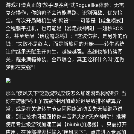
游戏打造真正的“放手即胜利”式Roguelike体验：无需
复杂操作，你的鸭子会智能寻路、识别强敌、优先捡
宝。每次开局随机生成“鸭设”——可能是【咸鱼模式】
全程躺平挂机，也可能是【暴走战神鸭】一翅秒BOS
S，甚至觉醒【话痨霸总鸭】：“这波伤害，是另外的价
钱！”失败不是终点，而是新旅程的开始——转生系统
让你继承天赋重开鸭生，越挫越强。离线也能持续闯
关，醒来满箱神装、金币爆仓，真正诠释什么叫“连做
梦都在变强”！
那么“疾风天下”这款游戏应该怎么加速游戏网络呢？当
你在跨服“鸭王争霸赛”中因加载延迟导致排名结算异
常，或是在关键转生节点因网络波动丢失天赋继承进
度，别让技术问题毁掉你辛苦养大的“天命神鸭”！推荐
使用专业级游戏加速工具【biubiu加速器】。只需打开
应用，在顶部搜索栏输入“疾风天下”，点击进入专属加