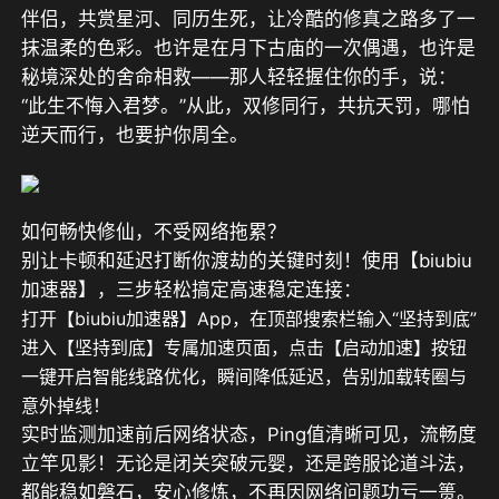
伴侣，共赏星河、同历生死，让冷酷的修真之路多了一
抹温柔的色彩。也许是在月下古庙的一次偶遇，也许是
秘境深处的舍命相救——那人轻轻握住你的手，说：
“此生不悔入君梦。”从此，双修同行，共抗天罚，哪怕
逆天而行，也要护你周全。
如何畅快修仙，不受网络拖累？
别让卡顿和延迟打断你渡劫的关键时刻！使用【biubiu
加速器】，三步轻松搞定高速稳定连接：
打开【biubiu加速器】App，在顶部搜索栏输入“坚持到底”
进入【坚持到底】专属加速页面，点击【启动加速】按钮
一键开启智能线路优化，瞬间降低延迟，告别加载转圈与
意外掉线！
实时监测加速前后网络状态，Ping值清晰可见，流畅度
立竿见影！无论是闭关突破元婴，还是跨服论道斗法，
都能稳如磐石，安心修炼，不再因网络问题功亏一篑。