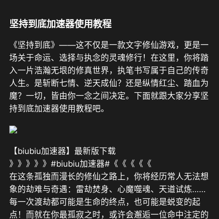
坚持到底加速器使用教程
《坚持到底》——这不仅是一款文字修仙游戏，更是一
场关于命运、选择与执念的灵魂修行！在这里，你将踏
入一片浩瀚无垠的修真世界，执笔书写属于自己的传奇
人生。是斩断七情、逆天成仙？还是纵情红尘、踏血为
魔？一切，皆由你一念之间决定。下面就跟大家分享坚
持到底加速器使用教程吧。
【biubiu加速器】最新版下载
》》》》》#biubiu加速器#《《《《《
在这条孤独而漫长的修仙之路上，你将经历常人无法想
象的劫难与奇遇：雷劫焚身、心魔噬魂、天道试炼……
每一次渡劫都可能是生命的终点，也可能是蜕变的起
点！而就在你最孤寂之时，或许会邂逅一位命中注定的