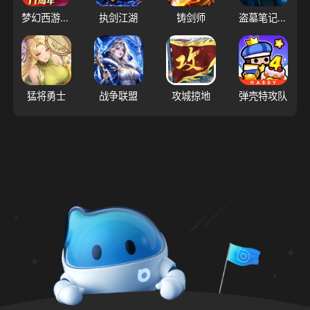
梦幻西游（大陆服）
执剑江湖
铸剑师
盗墓笔记：启程
猛将勇士
战争联盟
攻城掠地
弹壳特攻队