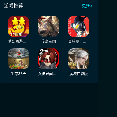
游戏推荐
更多>
梦幻西游（大陆服）
传奇三国
奥特曼：光之战士
生存33天
女神异闻录：夜幕魅影
魔域口袋版