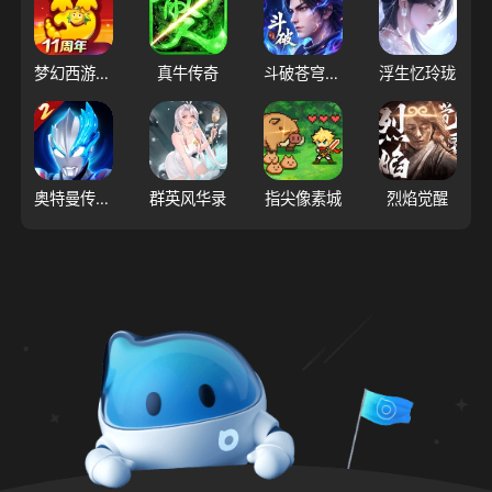
梦幻西游（大陆服）
真牛传奇
斗破苍穹：三年之约
浮生忆玲珑
奥特曼传奇英雄2
群英风华录
指尖像素城
烈焰觉醒