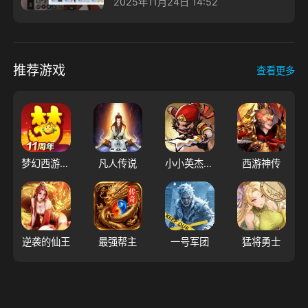
2025年11月24日 14:52
推荐游戏
查看更多
梦幻西游（大陆服）
凡人传说
小小英杰：合战天下
西游神传
逆袭的仙王
最强帮主
一号军团
猛将勇士