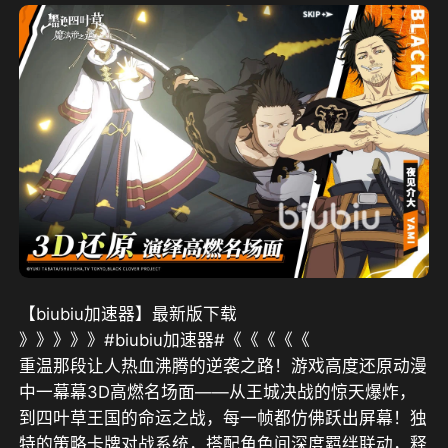
【biubiu加速器】最新版下载
》》》》》#biubiu加速器#《《《《《
重温那段让人热血沸腾的逆袭之路！游戏高度还原动漫
中一幕幕3D高燃名场面——从王城决战的惊天爆炸，
到四叶草王国的命运之战，每一帧都仿佛跃出屏幕！独
特的策略卡牌对战系统，搭配角色间深度羁绊联动，释