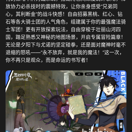
放协力必杀技时的震撼特效，让你亲身感受“兄弟同
心，其利断金”的战斗快感！自由招募黑桃、红心、钻
石等各大骑士团的人气角色，组建属于你的最强魔法骑
士军团！更有开放探索玩法，自由穿梭于壮丽山河四
国，踏足熟悉又神秘的地图场景，开启专属冒险篇章！
无论是夕阳下与尤诺的坚定碰拳，还是面对魔神时毫不
退缩的怒吼——“永不放弃，就是我的魔法！”这一次，
你不再只是观众，而是命运的书写者！