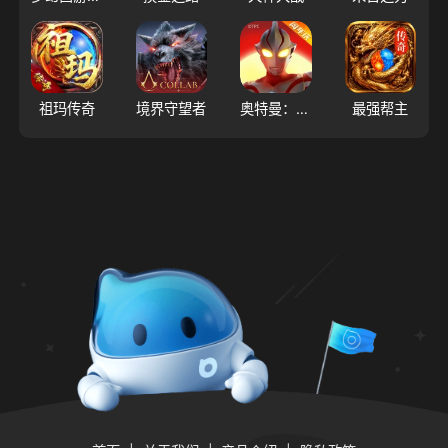
祖玛传奇
境界守望者
奥特曼：超时空英雄
最强帮主