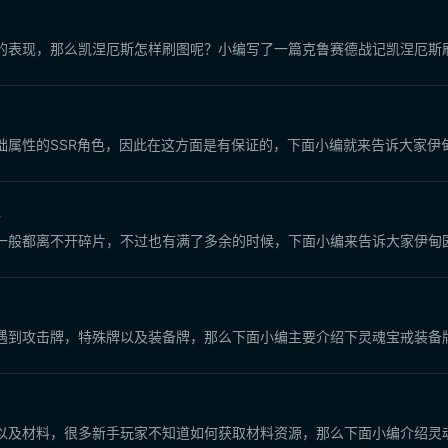
图
的表现，那么凯涅厄斯怎样刷图呢？小编写了一篇克鲁赛德战记凯涅厄斯
础属性的SSR角色，因此在这方面是有保证的，下面小编就来告诉大家伊
取
一般都离不开碎片，不过也有满了多余的时候，下面小编来告诉大家伊甸
遇到攻击牌，特殊牌以及装备牌，那么下面小编主要介绍下灵魂宝戒装备
以及材料，很多新手玩家不知道如何获取材料资源，那么下面小编介绍灵