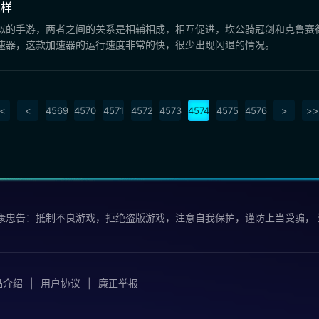
么样
似的手游，两者之间的关系是相辅相成，相互促进，坎公骑冠剑和克鲁赛
速器，这款加速器的运行速度非常的快，很少出现闪退的情况。
<
<
4569
4570
4571
4572
4573
4574
4575
4576
>
>>
康忠告：抵制不良游戏，拒绝盗版游戏，注意自我保护，谨防上当受骗，
品介绍
用户协议
廉正举报