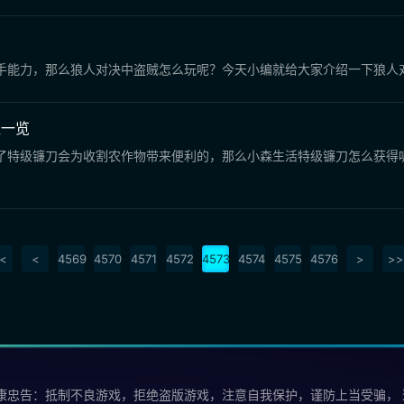
手能力，那么狼人对决中盗贼怎么玩呢？今天小编就给大家介绍一下狼人
径一览
了特级镰刀会为收割农作物带来便利的，那么小森生活特级镰刀怎么获得
<
<
4569
4570
4571
4572
4573
4574
4575
4576
>
>>
康忠告：抵制不良游戏，拒绝盗版游戏，注意自我保护，谨防上当受骗，