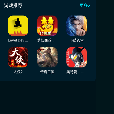
游戏推荐
更多>
Level Devil - NOT A Troll Game
梦幻西游（大陆服）
斗破苍穹
大侠2
传奇三国
奥特曼：光之战士