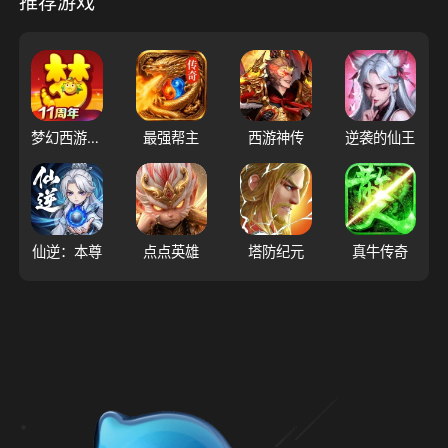
推荐游戏
梦幻西游（大陆服）
最强帮主
西游神传
逆袭的仙王
仙逆：本尊
点点英雄
塔防纪元
真牛传奇