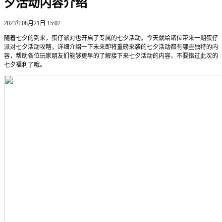
夕活动内容介绍
2023年08月21日 15:07
随着七夕的到来，蛋仔派对也开启了专属的七夕活动。今天就给诸位带来一期蛋仔
派对七夕活动攻略，详细介绍一下未来即将重磅来袭的七夕活动都有哪些独特的内
容，帮助各位玩家朋友们能够更早的了解接下来七夕活动的内容，不要错过此次的
七夕福利了哦。