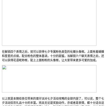
在解锁四个表情之后，就可以获得七夕专属粉色类型的化蝶头像框。上面有着蝴蝶
和星星的点缀，配合粉色的整体基调，十分的甜蜜。当解锁六个聊天表情之后，还
可以获得花语昵称框，配上上面粉粉的头像框，让大家带来更多可爱的加成。
以上就是本期给各位带来的蛋仔派对七夕活动攻略的全部内容了，可以说，整个七
夕活动狂欢礼品十分的丰富。而且无论是奖励动作，亦或者是表情，都十分适合这