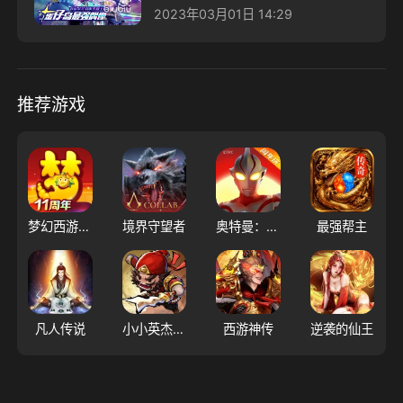
2023年03月01日 14:29
推荐游戏
梦幻西游（大陆服）
境界守望者
奥特曼：超时空英雄
最强帮主
凡人传说
小小英杰：合战天下
西游神传
逆袭的仙王