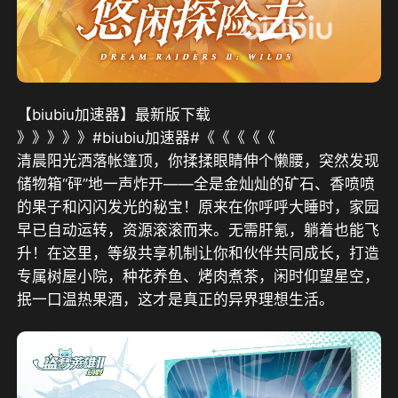
【biubiu加速器】最新版下载
》》》》》#biubiu加速器#《《《《《
清晨阳光洒落帐篷顶，你揉揉眼睛伸个懒腰，突然发现
储物箱“砰”地一声炸开——全是金灿灿的矿石、香喷喷
的果子和闪闪发光的秘宝！原来在你呼呼大睡时，家园
早已自动运转，资源滚滚而来。无需肝氪，躺着也能飞
升！在这里，等级共享机制让你和伙伴共同成长，打造
专属树屋小院，种花养鱼、烤肉煮茶，闲时仰望星空，
抿一口温热果酒，这才是真正的异界理想生活。