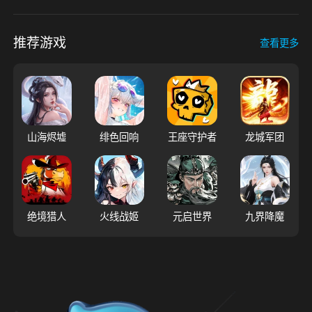
推荐游戏
查看更多
山海烬墟
绯色回响
王座守护者
龙城军团
绝境猎人
火线战姬
元启世界
九界降魔