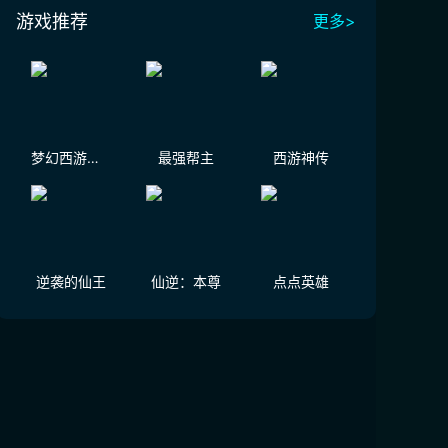
游戏推荐
更多>
梦幻西游（大陆服）
最强帮主
西游神传
逆袭的仙王
仙逆：本尊
点点英雄