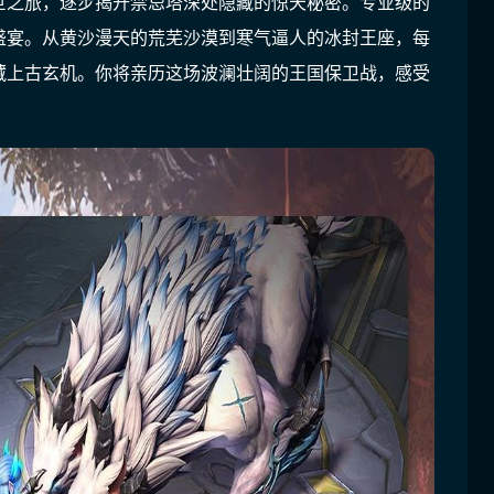
世之旅，逐步揭开禁忌塔深处隐藏的惊天秘密。专业级的
盛宴。从黄沙漫天的荒芜沙漠到寒气逼人的冰封王座，每
藏上古玄机。你将亲历这场波澜壮阔的王国保卫战，感受