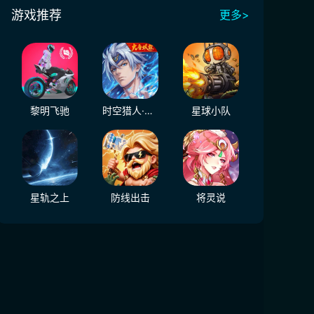
游戏推荐
更多>
黎明飞驰
时空猎人·觉醒
星球小队
星轨之上
防线出击
将灵说