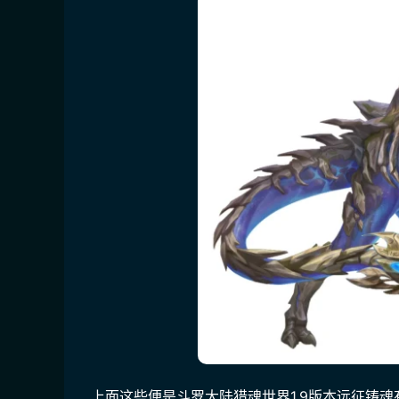
上面这些便是斗罗大陆猎魂世界1.9版本远征铸