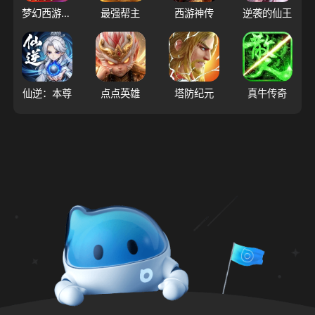
梦幻西游（大陆服）
最强帮主
西游神传
逆袭的仙王
仙逆：本尊
点点英雄
塔防纪元
真牛传奇