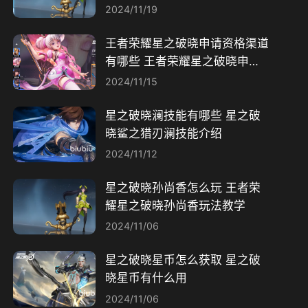
略
2024/11/19
王者荣耀星之破晓申请资格渠道
有哪些 王者荣耀星之破晓申请
资格渠道一览
2024/11/15
星之破晓澜技能有哪些 星之破
晓鲨之猎刃澜技能介绍
2024/11/12
星之破晓孙尚香怎么玩​ 王者荣
耀星之破晓孙尚香玩法教学
2024/11/06
星之破晓星币怎么获取 星之破
晓星币有什么用
2024/11/06