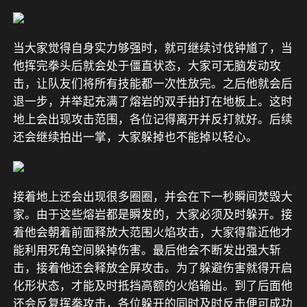
当大家觉得自身实力够强时，就可继续讨伐钟馗了，当
他挥完拳头后就会处于僵直状态，大家可无脑发动攻
击，让队友们将所有技能都一次性放完。之后他就会后
退一步，并举起充满了熔岩的双手拍打在地板上。这时
地上会出现攻击范围，各位记得离开并反打就好。后续
还会继续拍出一掌，大家躲掉也不能掉以轻心。
接着地上还会出现很多圈圈，并会在下一秒瞬间焚毁大
家。由于这些熔岩都是瞬发的，大家必须及时躲开。接
着他会朝着前面释放大范围火焰攻击，大家得靠近他才
能利用死角空间躲掉伤害。最后他会不断发出强大斩
击，接着他还会释放全屏攻击。为了躲避伤害就得开启
化形状态，才能及时抵挡高额的火焰输出。到了后面他
还会反复挥拳攻击，各位躲开的同时及时反击便可成功