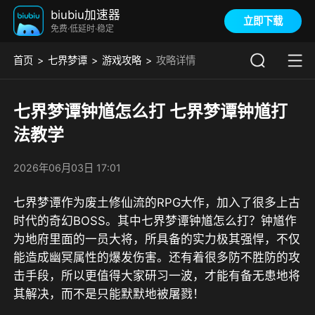
biubiu加速器
立即下载
免费·低延时·稳定
首页
七界梦谭
游戏攻略
攻略详情
七界梦谭钟馗怎么打 七界梦谭钟馗打
法教学
2026年06月03日 17:01
七界梦谭作为废土修仙流的RPG大作，加入了很多上古
时代的奇幻BOSS。其中七界梦谭钟馗怎么打？钟馗作
为地府里面的一员大将，所具备的实力极其强悍，不仅
能造成幽冥属性的爆发伤害。还有着很多防不胜防的攻
击手段，所以更值得大家研习一波，才能有备无患地将
其解决，而不是只能默默地被屠戮！