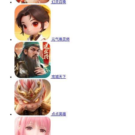
幻灵召唤
元气唤灵师
攻城天下
点点英雄