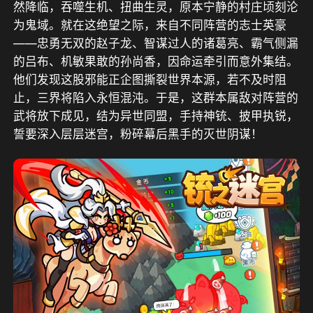
然降临，吞噬生机、扭曲生灵，原本宁静的村庄顷刻沦
为鬼域。就在这绝望之际，来自不同阵营的志士英豪
——忠勇无双的赵子龙、智谋过人的诸葛亮、霸气侧漏
的吕布、机敏果敢的孙尚香，因命运牵引而意外集结。
他们发现这股邪能正企图撕裂世界本源，若不及时阻
止，三界将陷入永恒混沌。于是，这群本属敌对阵营的
武将放下成见，结为异世同盟，手持神铳、披甲执锐，
誓要深入层层迷宫，粉碎幕后黑手的灭世阴谋！