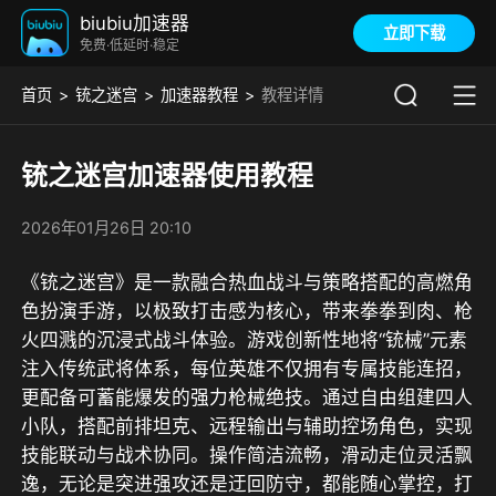
biubiu加速器
立即下载
免费·低延时·稳定
首页
铳之迷宫
加速器教程
教程详情
铳之迷宫加速器使用教程
2026年01月26日 20:10
《铳之迷宫》
是一款融合热血战斗与策略搭配的高燃角
色扮演手游，以极致打击感为核心，带来拳拳到肉、枪
火四溅的沉浸式战斗体验。游戏创新性地将“铳械”元素
注入传统武将体系，每位英雄不仅拥有专属技能连招，
更配备可蓄能爆发的强力枪械绝技。通过自由组建四人
小队，搭配前排坦克、远程输出与辅助控场角色，实现
技能联动与战术协同。操作简洁流畅，滑动走位灵活飘
逸，无论是突进强攻还是迂回防守，都能随心掌控，打