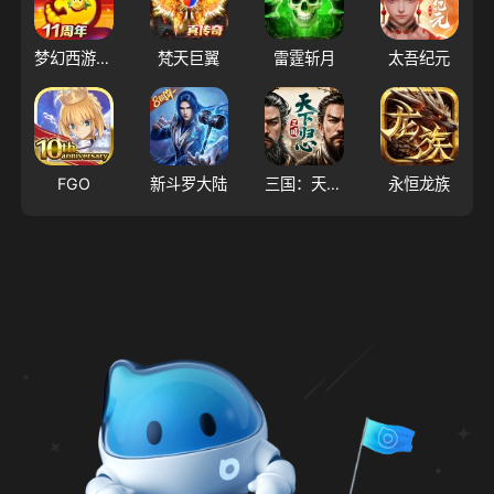
梦幻西游（大陆服）
梵天巨翼
雷霆斩月
太吾纪元
FGO
新斗罗大陆
三国：天下归心
永恒龙族