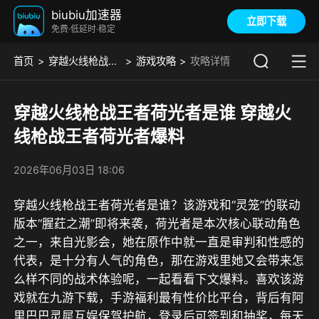
biubiu加速器
立即下载
免费·低延时·稳定
首页
穿越火线枪战王者
游戏攻略
攻略详情
穿越火线枪战王者荷光者是谁 穿越火
线枪战王者荷光者爆料
2026年06月03日 18:06
穿越火线枪战王者荷光者是谁？该游戏和“灵笼”的联动
版本“腥荭之潮”即将来袭，荷光者是本次核心联动角色
之一，来自光影会，她在原作中就一直是审判和性感的
代表，是十分有人气的角色，那在游戏里她又会带来怎
么样不同的战术体验呢，一起看看下文爆料。喜欢该游
戏就在
九游
下载，
手游福利最有性价比平台，背后有阿
里巴巴灵犀互娱保驾护航，登录后可签到和抽奖，每天