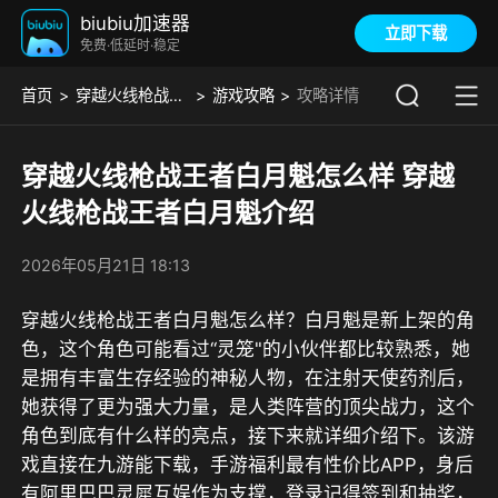
biubiu加速器
立即下载
免费·低延时·稳定
首页
穿越火线枪战王者
游戏攻略
攻略详情
穿越火线枪战王者白月魁怎么样 穿越
火线枪战王者白月魁介绍
2026年05月21日 18:13
穿越火线枪战王者白月魁怎么样？白月魁是新上架的角
色，这个角色可能看过“灵笼"的小伙伴都比较熟悉，她
是拥有丰富生存经验的神秘人物，在注射天使药剂后，
她获得了更为强大力量，是人类阵营的顶尖战力，这个
角色到底有什么样的亮点，接下来就详细介绍下。该游
戏直接在
九游
能下载，
手游福利最有性价比APP，身后
有阿里巴巴灵犀互娱作为支撑，登录记得签到和抽奖，