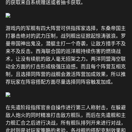
的获取来自系统赠送或者抽卡获取。
游戏内的军舰有四大阵营可供指挥家选择，东桑帝国主
打暴击绝对的武力压制，战列舰出征掀起惊涛骇浪。罗
曼帝国神出鬼没，潜艇主打一个奇袭，让敌方措手不及
来不及反击。西海联合国的巡洋舰持续伤害的燃烧战
术，让没有续航的敌人毫无招架之力。两洋同盟海空联
动全方面的打击形成极强压迫感。而且每个阵营互相克
制，且选择同阵营的战舰会激活阵营加成效果，所以推
荐玩家在阵容搭配方面尽量选择同阵容触发加成。
在先遣阶段指挥官亲自操作进行第三人称射击，在躲避
敌人炮火的同时精准打击敌方舰队，而后在先遣舰和主
力舰汇合之后进行决战，所有舰队排列开来进行对战，
此时则是对玩家策略的考验，各战舰的搭配克制效果和