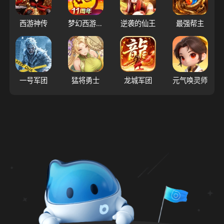
西游神传
梦幻西游（大陆服）
逆袭的仙王
最强帮主
一号军团
猛将勇士
龙城军团
元气唤灵师