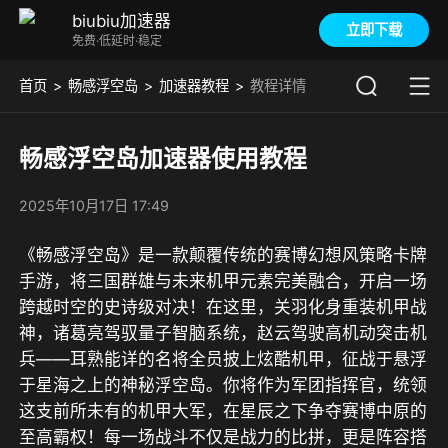
biubiu加速器
立即下载
免费·低延时·稳定
首页
畅感浮空岛
加速器教程
教程详情
畅感浮空岛加速器使用教程
2025年10月17日 17:49
《畅感浮空岛》是一款颠覆传统的赛博幻想风策略卡牌
手游，将三国群雄与未来机甲元素完美融合，开启一场
跨越时空的史诗级对决！在这里，关羽化身重装机甲战
神，诸葛亮驾驭量子智脑系统，赵云驾驶高机动突击机
兵——耳熟能详的名将全员披上炫酷机甲，征战于悬浮
于星海之上的神秘浮空岛。你将作为军团指挥官，统领
这支前所未有的机甲大军，在星辰之下争夺赛博中原的
至高霸权！每一场战斗不仅是战力的比拼，更是阵容搭