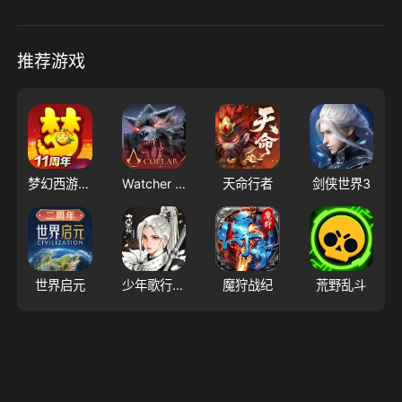
推荐游戏
梦幻西游（大陆服）
Watcher of Realms - US
天命行者
剑侠世界3
世界启元
少年歌行：风花雪月
魔狩战纪
荒野乱斗