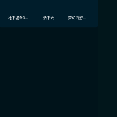
地下城堡3：魂之诗
活下去
梦幻西游（大陆服）