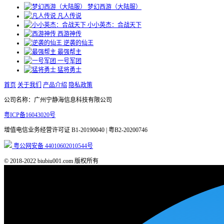
梦幻西游（大陆服）
凡人传说
小小英杰：合战天下
西游神传
逆袭的仙王
最强帮主
一号军团
猛将勇士
首页
关于我们
产品介绍
隐私政策
公司名称：广州宁静海信息科技有限公司
粤ICP备16043020号
增值电信业务经营许可证
B1-20190040 | 粤B2-20200746
粤公网安备 44010602010544号
© 2018-2022 biubiu001.com 版权所有