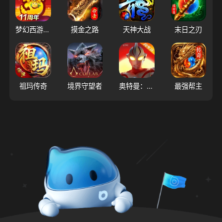
梦幻西游（大陆服）
摸金之路
天神大战
末日之刃
祖玛传奇
境界守望者
奥特曼：超时空英雄
最强帮主