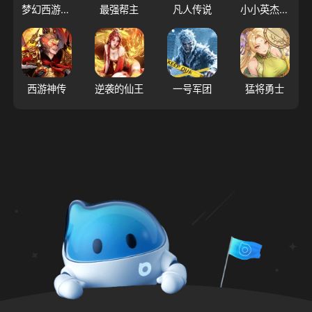
梦幻西游（大陆服）
最强帮主
凡人传说
小小英杰：合战天下
西游神传
逆袭的仙王
一号军团
猛将勇士