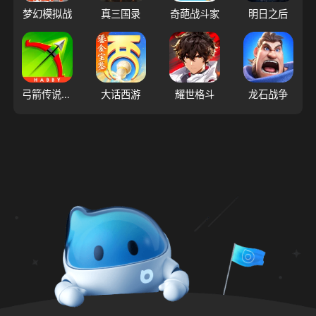
梦幻模拟战
真三国录
奇葩战斗家
明日之后
弓箭传说（大陆服）
大话西游
耀世格斗
龙石战争