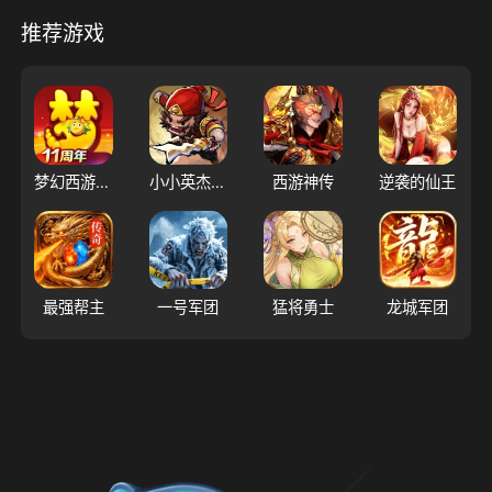
推荐游戏
梦幻西游（大陆服）
小小英杰：合战天下
西游神传
逆袭的仙王
最强帮主
一号军团
猛将勇士
龙城军团