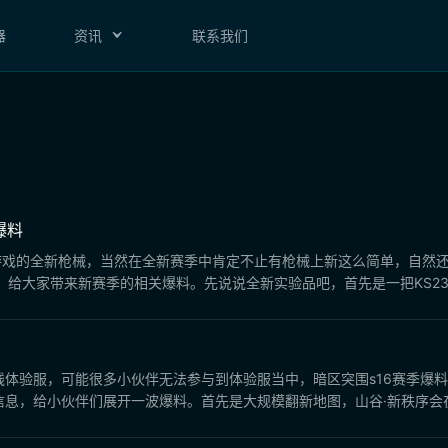
器
资讯
联系我们
爆料
入游戏的全新枪械，当然在全新赛季中肯定不止有枪械上新这么简单，自然
给大家带来新赛季的相关爆料。先说说全新实验品吧，首先是一把KS23霰
线体验服，可能很多小伙伴无法参与到体验服当中，暗区突围s16赛季爆
息，给小伙伴们展开一波爆料。首先是大规模翻新地图，山谷·新秩序会在体