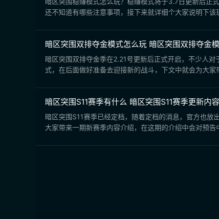
暗区突围稳赚模式怎么玩？稳赚模式将于3.7日更新后
还不知道有哪些注意事项，接下来就详细个大家说明下该玩
暗区突围双排夺金模式怎么玩 暗区突围双排夺金模
暗区突围双排夺金季在2.21号更新后正式开启，不少人
式，在后面做好准备去迎接新的战斗，下文中就会为大家带
暗区突围S11赛季有什么 暗区突围S11赛季更新内
暗区突围S11赛季已经定档，随着定档的消息，官方也
大家带来一期新赛季内容介绍，在这期的介绍中会对预告中