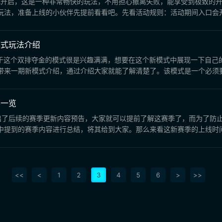
正式开启，这是一种非常畅快的玩法，不用担心撤离失败，能享受到极致的
法，准备上线的小伙伴先提前看看吧。先看活动规则：活动期间入口会开放
式玩法介绍​
对于这个双排夺金的模式很是兴趣满满，想要在这个新模式中展现一下自
来一期新模式介绍，通过介绍大家就能了解清楚了。该模式是一个必须要双
容一览
放出了后续的赛季更新内容预告，大家就可以提前了解这赛季了，而为了防
提到的赛季内容进行总结，将其给到大家。那么来看这新赛季的上线时间，就
<<
<
1
2
3
4
5
6
>
>>