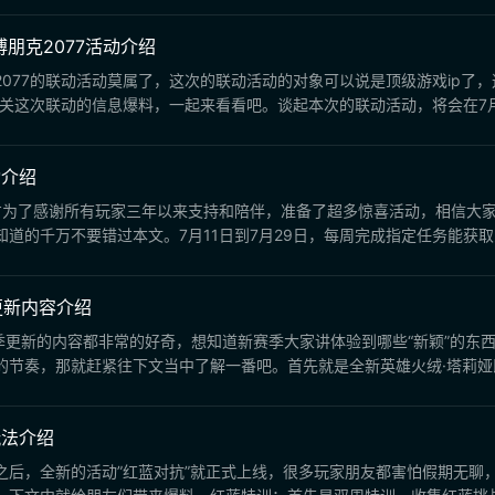
朋克2077活动介绍
077的联动活动莫属了，这次的联动活动的对象可以说是顶级游戏ip了
关这次联动的信息爆料，一起来看看吧。谈起本次的联动活动，将会在7月3
动介绍
官方为了感谢所有玩家三年以来支持和陪伴，准备了超多惊喜活动，相信大
的千万不要错过本文。7月11日到7月29日，每周完成指定任务能获取到
更新内容介绍
新赛季更新的内容都非常的好奇，想知道新赛季大家讲体验到哪些“新颖”的
节奏，那就赶紧往下文当中了解一番吧。首先就是全新英雄火绒·塔莉娅即将
玩法介绍
之后，全新的活动”红蓝对抗”就正式上线，很多玩家朋友都害怕假期无聊