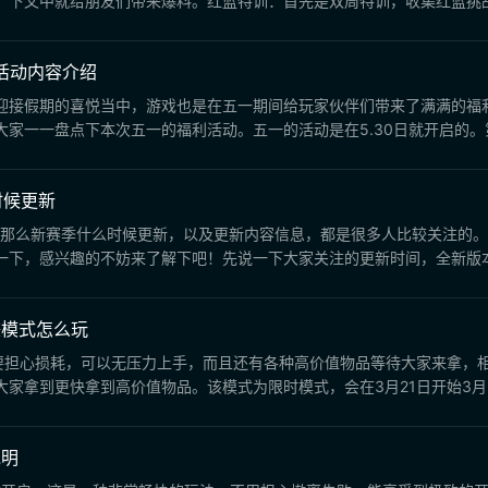
下文中就给朋友们带来爆料。红蓝特训：首先是双周特训，收集红蓝挑战币
活动内容介绍
迎接假期的喜悦当中，游戏也是在五一期间给玩家伙伴们带来了满满的福
一一盘点下本次五一的福利活动。五一的活动是在5.30日就开启的。第一
时候更新
启，那么新赛季什么时候更新，以及更新内容信息，都是很多人比较关注的。
下，感兴趣的不妨来了解下吧！先说一下大家关注的更新时间，全新版本与
赚模式怎么玩
需要担心损耗，可以无压力上手，而且还有各种高价值物品等待大家来拿，
拿到更快拿到高价值物品。该模式为限时模式，会在3月21日开始3月26
说明