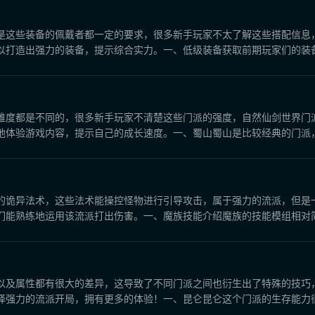
是这些装备的佩戴者都一定的要求，很多新手玩家不太了解这些搭配信息
打造出强力的装备，提示综合实力。一、低级装备获取前期玩家们的装备品
览
难度都是不同的，很多新手玩家不清楚这些门派的强度，自然仙剑世界门
体验游戏内容，提示自己的成长速度。一、蜀山蜀山是比较经典的门派，也
的诡异法术，这些法术能操控怪物进行引导攻击，属于强力的流派，但是
能熟练地运用该流派打出伤害。一、魔族技能介绍魔族的技能模组相对简单
以及属性都有很大的差异，这导致了不同门派之间也衍生出了特殊的技巧
强力的流派开局，拥有更多的体验！一、昆仑昆仑这个门派的生存能力很强