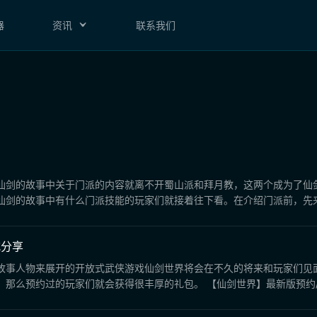
器
资讯
联系我们
仙剑的故事中关于门派的内容就离不开蜀山派和拜月教，这两个成为了仙
剑的故事中有什么门派技能的玩家们就接着往下看。在介绍门派前，先来了
式分享
故事人物来展开的开放式武侠游戏仙剑世界将会在不久的将来和玩家们见
那么预约过的玩家们就会获得很丰厚的礼包。 【仙剑世界】最新版预约/下