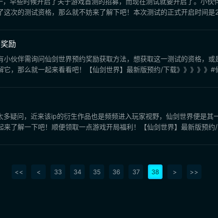
之一，早些时候开启了关于游戏首测的招募，而现在测试就要开启了。小伙
次的测试资格，那么就不妨来了解下吧！本次测试的正式开启时间是2023年
奖励​
有小伙伴需询问仙剑世界预约奖励获取方法，想获取这一测试的资格，或
它，那么就一起来看看吧！【仙剑世界】最新版预约/下载》》》》》#仙剑
太多疑问，近来该ip的衍生作品也是频频进入玩家视野，仙剑世界便是
来了解一下吧！顺便领取一点游戏开局福利！【仙剑世界】最新版预约/下
<<
<
33
34
35
36
37
38
>
>>