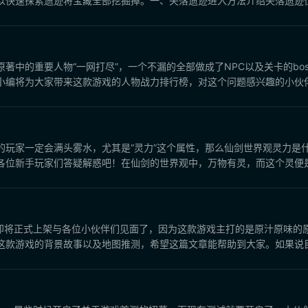
快速探索遗迹将宝藏全部挖掘掉。一、失落遗迹进入方法介绍失落遗迹位于
著中的重要人物“一网打尽”，一个不漏的全部做成了NPC以及关卡的bo
编将为大家带来这款游戏的人物战力排行榜，对这个问题感兴趣的小伙伴可
的玩家一定会满头雾水，尤其是“灵力”这个属性，那么仙剑世界观灵力是
位新手玩家们答疑解惑吧！在仙剑的世界观中，万物有灵，而这个灵便是灵
，即将正式上架与各位小伙伴们见面了，因为这款游戏主打的是原汁原味的
款游戏的背景故事以及地图推测，希望这篇文章能帮助到大家。如果说目前